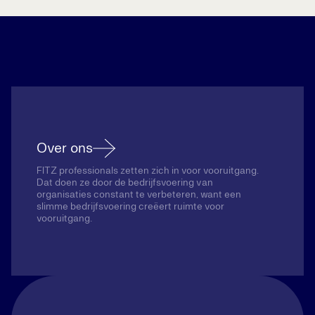
Over ons
FITZ professionals zetten zich in voor vooruitgang.
Dat doen ze door de bedrijfsvoering van
organisaties constant te verbeteren, want een
slimme bedrijfsvoering creëert ruimte voor
vooruitgang.