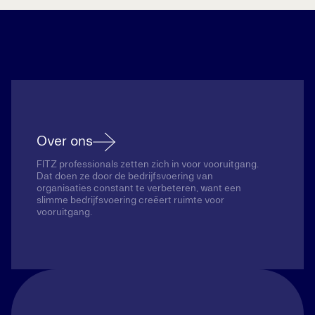
Over ons
FITZ professionals zetten zich in voor vooruitgang.
Dat doen ze door de bedrijfsvoering van
organisaties constant te verbeteren, want een
slimme bedrijfsvoering creëert ruimte voor
vooruitgang.