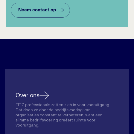
Neem contact op
Over ons
FITZ professionals zetten zich in voor vooruitgang.
Dat doen ze door de bedrijfsvoering van
organisaties constant te verbeteren, want een
slimme bedrijfsvoering creëert ruimte voor
vooruitgang.