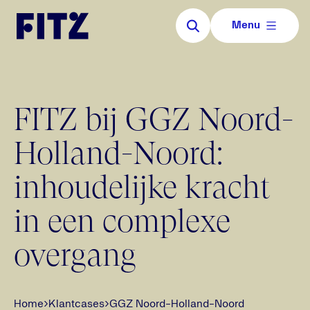
Ga naar de inhoud van de pagina
Sluiten
Menu
FITZ bij GGZ Noord-
Holland-Noord:
inhoudelijke kracht
in een complexe
overgang
Home
›
Klantcases
›
GGZ Noord-Holland-Noord