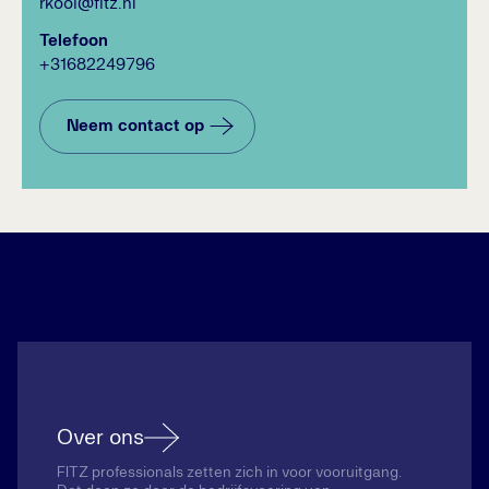
rkooi@fitz.nl
Telefoon
+31682249796
Neem contact op
Over ons
FITZ professionals zetten zich in voor vooruitgang.